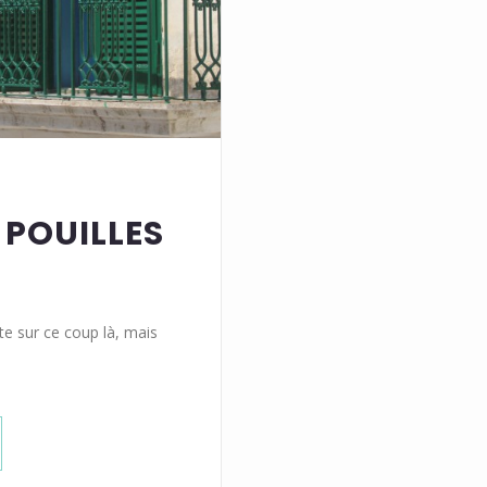
 POUILLES
nte sur ce coup là, mais