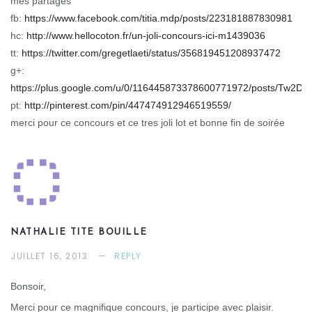
mes partages
fb:
https://www.facebook.com/titia.mdp/posts/223181887830981
hc:
http://www.hellocoton.fr/un-joli-concours-ici-m1439036
tt:
https://twitter.com/gregetlaeti/status/356819451208937472
g+:
https://plus.google.com/u/0/116445873378600771972/posts/Tw2D
pt:
http://pinterest.com/pin/447474912946519559/
merci pour ce concours et ce tres joli lot et bonne fin de soirée
NATHALIE TITE BOUILLE
JUILLET 16, 2013
REPLY
Bonsoir,
Merci pour ce magnifique concours, je participe avec plaisir.