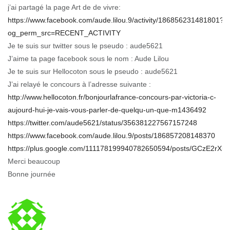
j’ai partagé la page Art de de vivre:
https://www.facebook.com/aude.lilou.9/activity/186856231481801?
og_perm_src=RECENT_ACTIVITY
Je te suis sur twitter sous le pseudo : aude5621
J’aime ta page facebook sous le nom : Aude Lilou
Je te suis sur Hellocoton sous le pseudo : aude5621
J’ai relayé le concours à l’adresse suivante :
http://www.hellocoton.fr/bonjourlafrance-concours-par-victoria-c-
aujourd-hui-je-vais-vous-parler-de-quelqu-un-que-m1436492
https://twitter.com/aude5621/status/356381227567157248
https://www.facebook.com/aude.lilou.9/posts/186857208148370
https://plus.google.com/111178199940782650594/posts/GCzE2rXiR
Merci beaucoup
Bonne journée