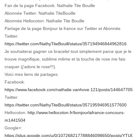
Fan de la page Facebook: Nathalie Tite Bouille
Abonnée Twitter: Nathalie TiteBouille
Abonnée Hellocoton: Nathalie Tite Bouille
Partage de la page Bonjour la france sur Twitter et Abonnée
Twitter:
https://twitter.com/NathyTiteBouill/status/357194946844962816
Je souhaiterai gagner ce bracelet tout simplement parce que je le
trouve magnifique, sublime même et la touche de rose me fais
craquer (j’adore le rose!!!).
Voici mes liens de partages:
Facebook:
https://www.facebook.com/nathalie.vanhove.121/posts/1446477057
Twitter:
https://twitter.com/NathyTiteBouill/status/357195946951577600
Hellocoton:
http://www.hellocoton.fr/bonjourlafrance-concours-
m1441504
Google+:
https://plus.google.com/u/0/107268217788846098650/posts/YTUG