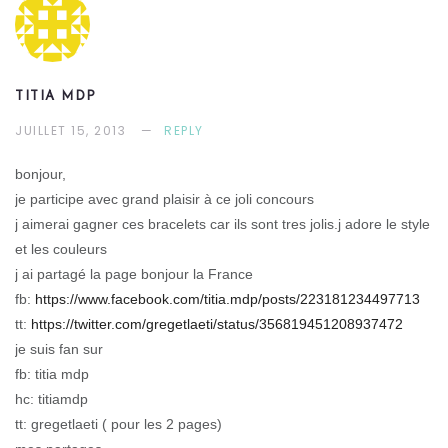
TITIA MDP
JUILLET 15, 2013
REPLY
bonjour,
je participe avec grand plaisir à ce joli concours
j aimerai gagner ces bracelets car ils sont tres jolis.j adore le style
et les couleurs
j ai partagé la page bonjour la France
fb:
https://www.facebook.com/titia.mdp/posts/223181234497713
tt:
https://twitter.com/gregetlaeti/status/356819451208937472
je suis fan sur
fb: titia mdp
hc: titiamdp
tt: gregetlaeti ( pour les 2 pages)