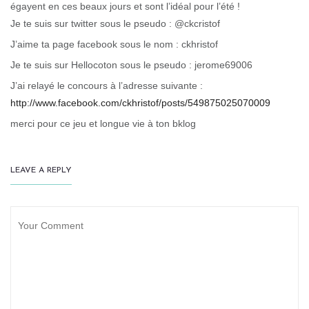
égayent en ces beaux jours et sont l’idéal pour l’été !
Je te suis sur twitter sous le pseudo : @ckcristof
J’aime ta page facebook sous le nom : ckhristof
Je te suis sur Hellocoton sous le pseudo : jerome69006
J’ai relayé le concours à l’adresse suivante :
http://www.facebook.com/ckhristof/posts/549875025070009
merci pour ce jeu et longue vie à ton bklog
LEAVE A REPLY