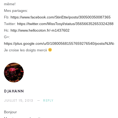
même!
Mes partages:
Fb:
https://www.facebook.com/StinEtte/posts/300500350087365
Twitter:
https://twitter.com/MissTosyl/status/356566352653324288
Hc:
http://www.hellocoton.fr/-m1437602
G+:
https://plus.google.com/u/0/108005681557659276540/posts/NJiNxp
Je croise les doigts mercii
DJAHANN
JUILLET 15, 2013
REPLY
Bonjour