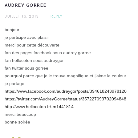
AUDREY GORREE
JUILLET 16, 2013
REPLY
bonjour
je participe avec plaisir
merci pour cette découverte
fan des pages facebook sous audrey gorree
fan hellocoton sous audreygor
fan twitter sous gorree
pourquoi parce que je le trouve magnifique et j’aime la couleur
je partage
https://www.facebook.com/audreygor/posts/394618243978120
https://twitter.com/AudreyGorree/status/357227093702094848
http://www.hellocoton.fr/-m1441814
merci beaucoup
bonne soirée