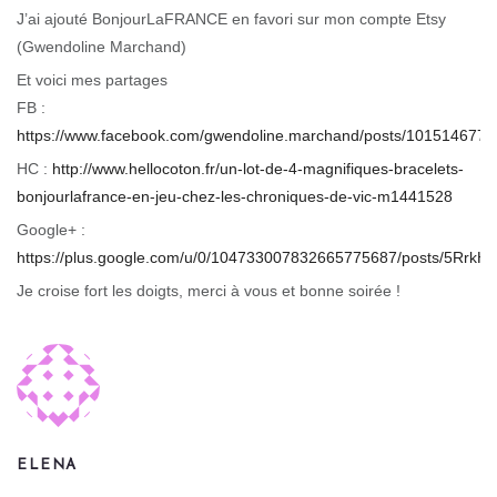
J’ai ajouté BonjourLaFRANCE en favori sur mon compte Etsy
(Gwendoline Marchand)
Et voici mes partages
FB :
https://www.facebook.com/gwendoline.marchand/posts/101514677
HC :
http://www.hellocoton.fr/un-lot-de-4-magnifiques-bracelets-
bonjourlafrance-en-jeu-chez-les-chroniques-de-vic-m1441528
Google+ :
https://plus.google.com/u/0/104733007832665775687/posts/5RrkH
Je croise fort les doigts, merci à vous et bonne soirée !
ELENA