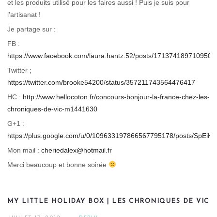
et les produits utilisé pour les faires aussi ! Puis je suis pour
l’artisanat !
Je partage sur :
FB :
https://www.facebook.com/laura.hantz.52/posts/171374189710950
Twitter ;
https://twitter.com/brooke54200/status/357211743564476417
HC :
http://www.hellocoton.fr/concours-bonjour-la-france-chez-les-
chroniques-de-vic-m1441630
G+1 :
https://plus.google.com/u/0/109633197866567795178/posts/SpEiH
Mon mail :
cheriedalex@hotmail.fr
Merci beaucoup et bonne soirée
MY LITTLE HOLIDAY BOX | LES CHRONIQUES DE VIC