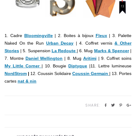
1. Cadre
Bloomingville
| 2. Boites à bijoux
Fleux
| 3. Palette
Naked On the Run
Urban Decay
| 4. Coffret vernis
& Other
Stories
| 5. Suspension
La Redoute
| 6. Mug
Marks & Spencer
|
7. Montre
Daniel Wellington
| 8. Mug
Aritimi
| 9. Coffret soins
My Little Corner
| 10. Bougie
Diptyque
|11. Lettre lumineuse
NordStrom
|
12. Coussin Solidaire
Coussin Germain
| 13. Portes
cartes
nat & nin
SHARE: