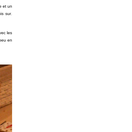
e et un
is sur.
vec les
 peu en