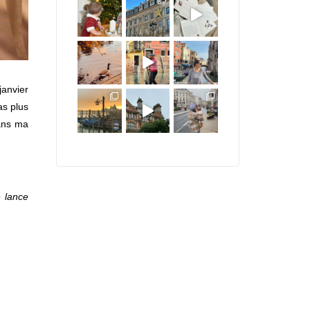
janvier
as plus
dans ma
e lance