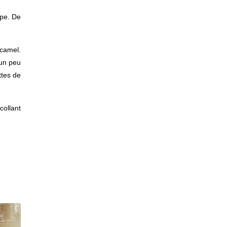
rpe. De
 camel.
 un peu
ttes de
 collant