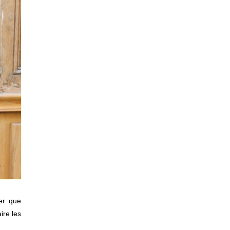
er que
ire les