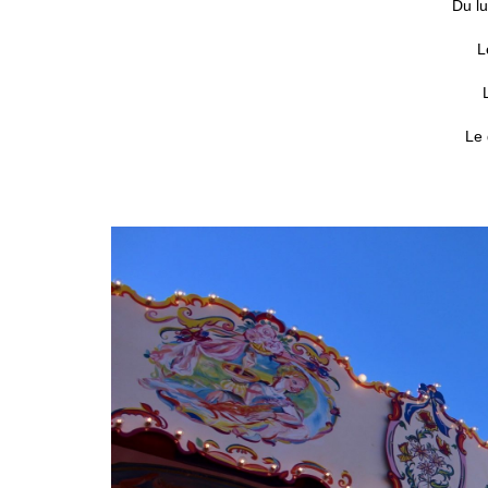
Du lu
L
Le 
.