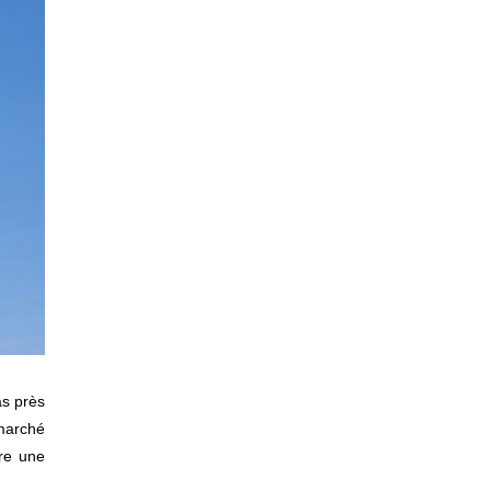
as près
marché
re une