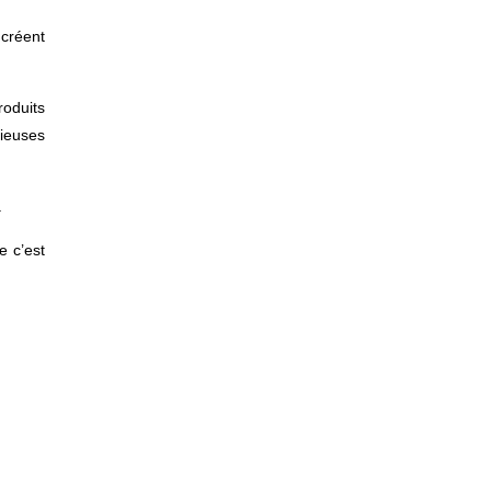
 créent
roduits
cieuses
.
e c’est