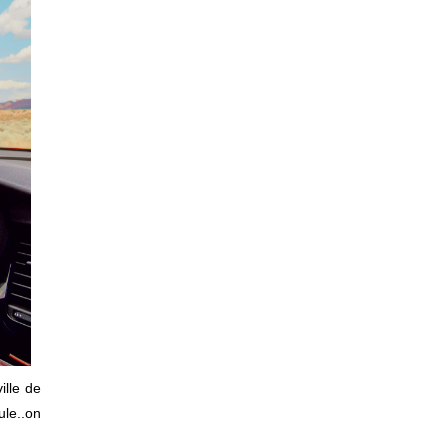
ille de
ule..on