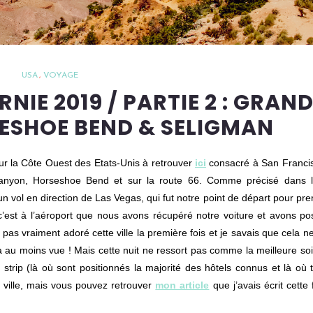
USA
VOYAGE
NIE 2019 / PARTIE 2 : GRAN
ESHOE BEND & SELIGMAN
 sur la Côte Ouest des Etats-Unis à retrouver
ici
consacré à San Francis
yon, Horseshoe Bend et sur la route 66. Comme précisé dans l’a
 vol en direction de Las Vegas, qui fut notre point de départ pour pre
’est à l’aéroport que nous avons récupéré notre voiture et avons p
 pas vraiment adoré cette ville la première fois et je savais que cela ne
a au moins vue ! Mais cette nuit ne ressort pas comme la meilleure so
 strip (là où sont positionnés la majorité des hôtels connus et là où 
e ville, mais vous pouvez retrouver
mon article
que j’avais écrit cette 