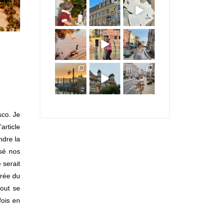
D
co. Je
rticle
ndre la
osé nos
 serait
irée du
tout se
fois en