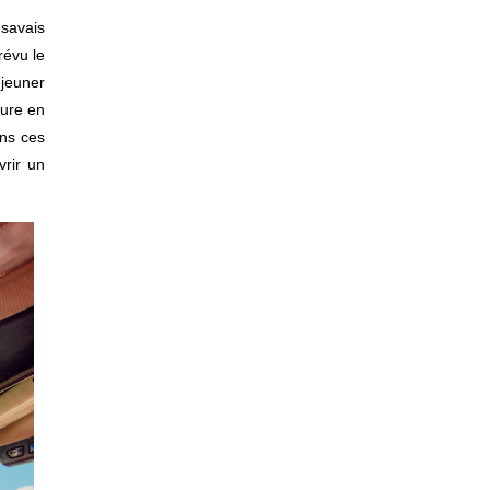
 savais
révu le
éjeuner
eure en
ans ces
vrir un