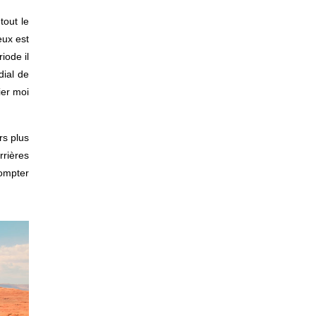
tout le
eux est
iode il
dial de
ier moi
rs plus
rrières
compter